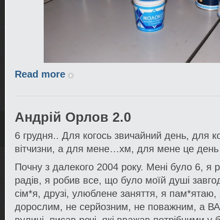
Read more
Андрій Орлов 2.0
6 грудня.. Для когось звичайний день, для к
вітчизни, а для мене…хм, для мене це день
Почну з далекого 2004 року. Мені було 6, я 
радів, я робив все, що було моїй душі завго
сім*я, друзі, улюблене заняття, я пам*ятаю, 
дорослим, не серйозним, не поважним, а В