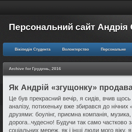
Персональний сайт Андрія
Вікіпедія Студента
Волонтерство
Персональне
Archive for Грудень, 2016
Як Андрій «згущонку» продав
Це був прекрасний вечір, я сидів, вчив щос
аналізу, потихеньку вже збирався до нічних 
друзями: боулінг, приємна компанія, музика,
дорога..чудесно! Будучи так само частково 
соціальних мереж, як і інші люди мого віку, 