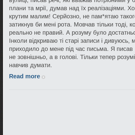
вулиці, писав речі, які вважав потрібними у 
плани та мрії, думав над їх реалізаціями. Х
крутим малим! Серйозно, не пам*ятаю таког
затикнув би мені рота. Мовчав тільки тоді, к
реально не правий. А розуму було достатнь
Інколи відкриваю ті старі записи і дивуюсь,
приходило до мене під час письма. Я писав 
не зовнішньо, а в голові. Тільки тепер розум
навчив думати.
Read more