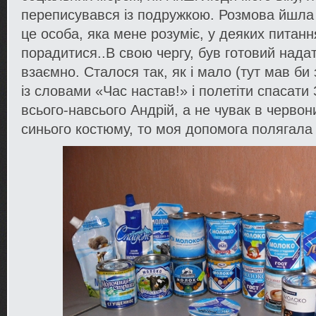
переписувався із подружкою. Розмова йшла 
це особа, яка мене розуміє, у деяких питан
порадитися..В свою чергу, був готовий надат
взаємно. Сталося так, як і мало (тут мав би
із словами «Час настав!» і полетіти спасати 
всього-навсього Андрій, а не чувак в червон
синього костюму, то моя допомога полягал