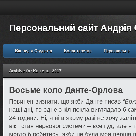
Персональний сайт Андрія
Вікіпедія Студента
Волонтерство
Персональне
Archive for Квітень, 2017
Восьме коло Данте-Орлова
Повинен визнати, що якби Данте писав
“Бож
наші дні, то одне з кіл пекла виглядало б са
24 години. Ні, я ні в якому разі не хочу жалі
вік і стан нервової системи – все гуд, але я
могло б робитись, якби це була моя перша по