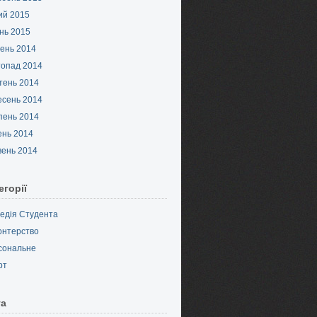
ий 2015
нь 2015
ень 2014
топад 2014
тень 2014
есень 2014
пень 2014
ень 2014
вень 2014
егорії
педія Студента
онтерство
сональне
рт
та