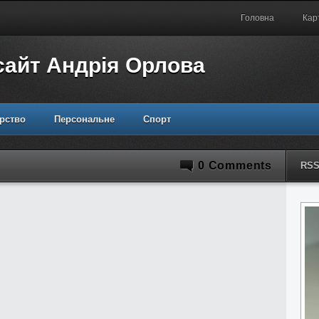
Головна
Кар
сайт Андрія Орлова
рство
Персональне
Спорт
0 Comments
RS