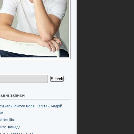
авні записи
ти карибського моря. Капітан Андрій
ов
a familia.
нто. Канада.