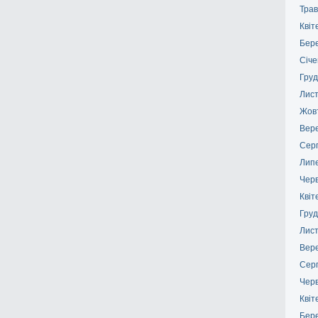
Трав
Квіт
Бер
Січе
Груд
Лис
Жов
Вер
Сер
Лип
Чер
Квіт
Груд
Лис
Вер
Сер
Чер
Квіт
Бер