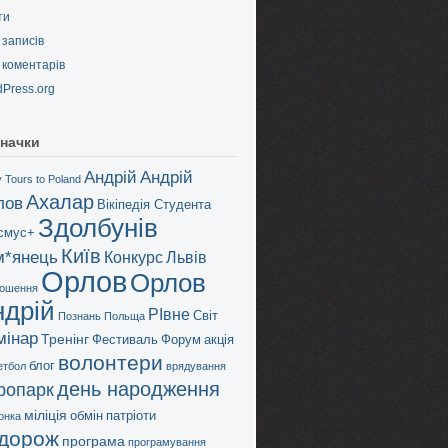
ти
записів
коментарів
Press.org
начки
Андрій
Андрій
 Tours to Poland
Ахалар
лов
Вікіпедія Студента
Здолбунів
смус+
Київ
м*янець
Конкурс
Львів
Орлов
Орлов
ошення
ндрій
РІвне
Світ
Познань
Польща
мінар
Тренінг
Фестиваль
Форум
акція
волонтери
блог
етбол
врядування
день народження
дропарк
міліція
обмін
патріоти
онка
дорож
програма
програмування