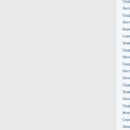
Груд
Лют
Груд
Лис
Вер
Сер
Трав
Груд
Лют
Груд
Лис
Лют
Груд
Трав
Лют
Груд
Жов
Сер
Лип