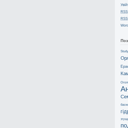
Увій
RSS
RSS
Word
Поз
Study
Ор
Ера
Ка
Огол
А
Се
баск
гі
згущ
по