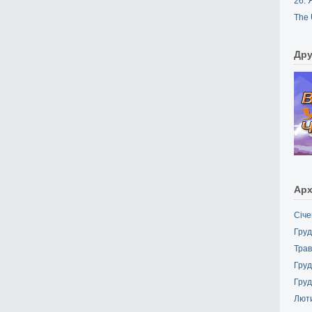
26. 
The 
Дру
Арх
Січе
Груд
Трав
Груд
Груд
Лют