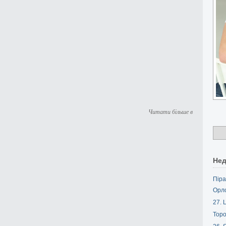
Читати більше в
Нед
Піра
Орл
27. L
Торо