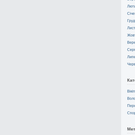
Лют
Січе
Груд
Лис
Жов
Вер
Сер
Лип
Чер
Кат
Вікі
Вол
Пер
Спо
Ме