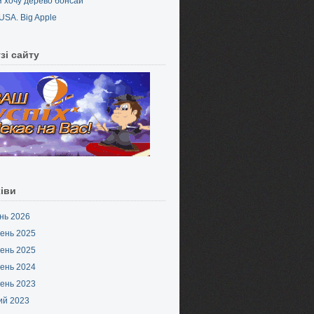
Я хочу дерево бонсай
USA. Big Apple
зі сайту
іви
нь 2026
ень 2025
ень 2025
ень 2024
ень 2023
ий 2023