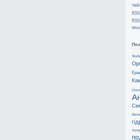
Увій
RSS
RSS
Word
Поз
Study
Ор
Ера
Ка
Огол
А
Се
баск
гі
згущ
по