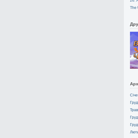
26. 
The 
Дру
Арх
Січе
Груд
Трав
Груд
Груд
Лют