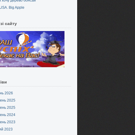
Я хочу дерево бонсай
USA. Big Apple
зі сайту
іви
нь 2026
ень 2025
ень 2025
ень 2024
ень 2023
ий 2023