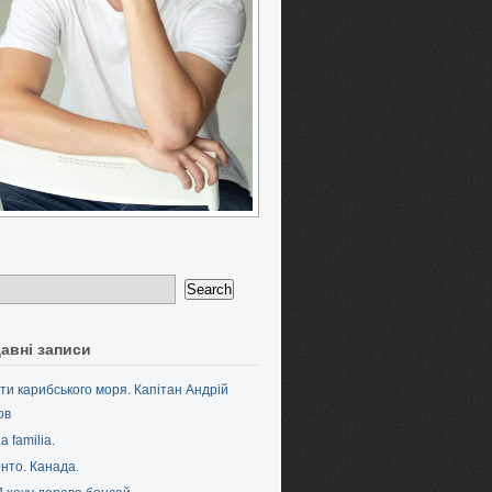
авні записи
ти карибського моря. Капітан Андрій
ов
a familia.
нто. Канада.