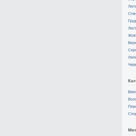
Лют
Січе
Груд
Лис
Жов
Вер
Сер
Лип
Чер
Кат
Вікі
Вол
Пер
Спо
Ме