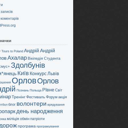
ти
записів
коментарів
Press.org
начки
Андрій
Андрій
 Tours to Poland
Ахалар
лов
Вікіпедія Студента
Здолбунів
смус+
Київ
м*янець
Конкурс
Львів
Орлов
Орлов
ошення
ндрій
РІвне
Світ
Познань
Польща
мінар
Тренінг
Фестиваль
Форум
акція
волонтери
блог
етбол
врядування
день народження
дропарк
міліція
обмін
патріоти
онка
дорож
програма
програмування