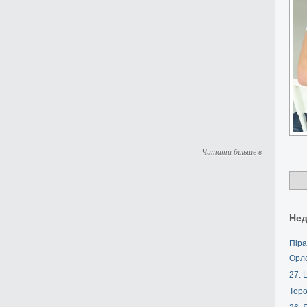
Читати більше в
Нед
Піра
Орл
27. L
Торо