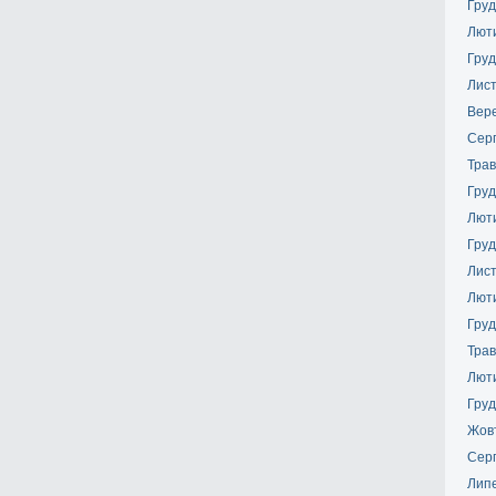
Груд
Лют
Груд
Лис
Вер
Сер
Трав
Груд
Лют
Груд
Лис
Лют
Груд
Трав
Лют
Груд
Жов
Сер
Лип