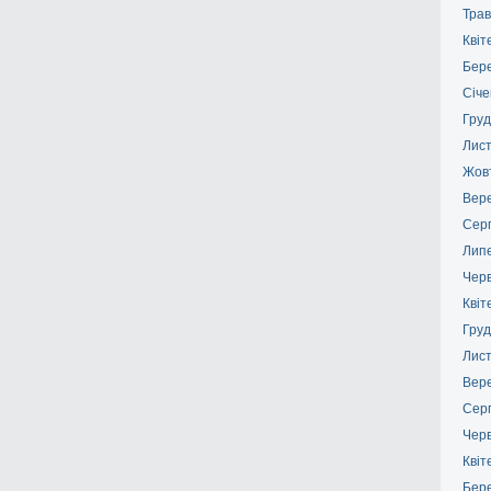
Трав
Квіт
Бер
Січе
Груд
Лис
Жов
Вер
Сер
Лип
Чер
Квіт
Груд
Лис
Вер
Сер
Чер
Квіт
Бер