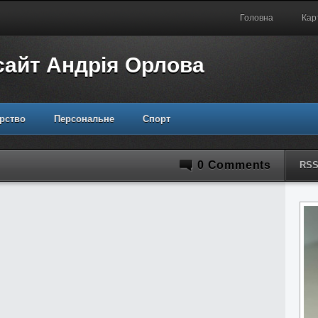
Головна
Кар
сайт Андрія Орлова
рство
Персональне
Спорт
0 Comments
RS