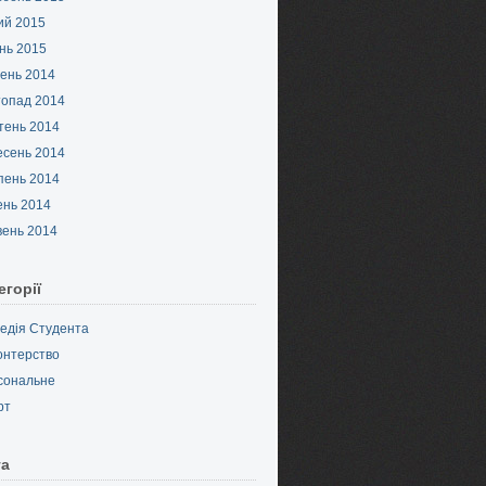
ий 2015
нь 2015
ень 2014
топад 2014
тень 2014
есень 2014
пень 2014
ень 2014
вень 2014
егорії
педія Студента
онтерство
сональне
рт
та