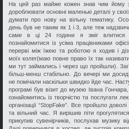
На цей раз майже кожен знав чим йому 
дороблювати основні маленькі деталі у свої
думати про нову на вільну тематику. Ос
день був не таким як 1 і 3, але теж надзв
саме в ці 24 години я зміг влитися 
познайомитися із усіма працівниками офіс
перерві між їжею та роботою я ходив і ді
моїх колег(маю повне право їх так називати
ми тут займались і через що пройшли). Заг
більш-менш стабільно. До вечері ми доси
не помічали наскільки швидко йде час. Нас
програмі був візит до музею Івана Гончара
ознайомитись із творчістю та послугати ле
організації “StopFake”. Все пройшло доволі
та вільний час. Я вирішив піти прогулятис
прикупив сувенірчиків, послухав музику ві
Далі повернувся в хостел, де зустрів компа