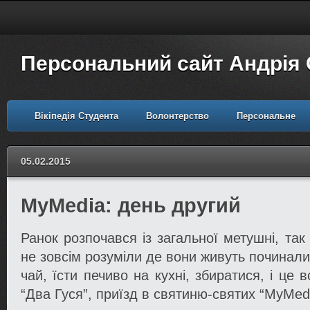
Персональний сайт Андрія
Вікіпедія Студента
Волонтерство
Персональне
05.02.2015
MyMedia: день другий
Ранок розпочався із загальної метушні, так 
не зовсім розуміли де вони живуть починали
чай, їсти печиво на кухні, збиратися, і це 
“Два Гуся”, приїзд в святиню-святих “MyMed