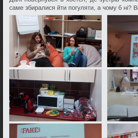
саме збиралися йти погуляти, а чому б ні? 