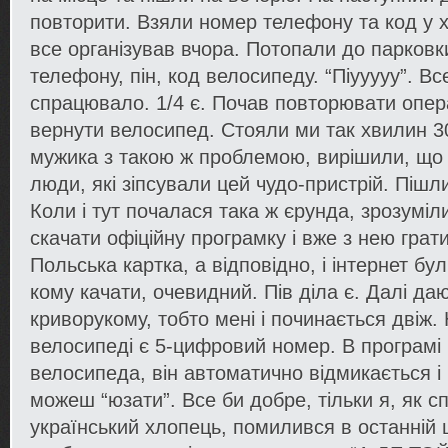
повторити. Взяли номер телефону та код у 
все організував вчора. Потопали до парковк
телефону, пін, код велосипеду. “Піууууу”. В
спрацювало. 1/4 є. Почав повторювати опера
вернути велосипед. Стояли ми так хвилин 3
мужика з такою ж проблемою, вирішили, що 
люди, які зіпсували цей чудо-пристрій. Пішли
Коли і тут почалася така ж єрунда, зрозуміл
скачати офіційну програмку і вже з нею грати
Польська картка, а відповідно, і інтернет були
кому качати, очевидний. Пів діла є. Далі д
криворукому, тобто мені і починається двіж.
велосипеді є 5-цифровий номер. В програм
велосипеда, він автоматично відмикається і 
можеш “юзати”. Все би добре, тільки я, як с
український хлопець, помилився в останній