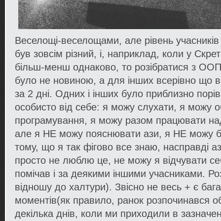
Веселощі-веселощами, але рівень учасникі
був зовсім різний, і, наприклад, коли у Скре
більш-менш однаково, то розібратися з ООП
було не новиною, а для інших всерівно що в
за 2 дні. Одних і інших було приблизно порів
особисто від себе: я можу слухати, я можу 
програмування, я можу разом працювати на
але я НЕ можу пояснювати ази, я НЕ можу б
тому, що я так фігово все знаю, насправді аз
просто не люблю це, не можу я відчувати с
помічав і за деякими іншими учасниками. Р
відношу до халтури). Звісно не весь + є баг
моментів(як правило, ранок розпочинався об
декілька днів, коли ми приходили в зазначен