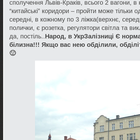
сполучення Львів-Краків, всього 2 вагони, в
“китайські” коридори – пройти може тільки о
середні, в кожному по 3 ліжка(верхнє, середн
полички, є розетка, регулятори світла та ви
да, постіль..
Народ, в УкрЗалізниці Є норм
білизна!!! Якщо вас нею обділили, обділ
🙂