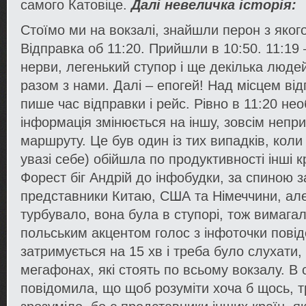
самого Катовіце.
Далі невеличка історія:
Стоїмо ми на вокзалі, знайшли перон з яког
Відправка об 11:20. Прийшли в 10:50. 11:19 
нерви, легенький ступор і ще декілька люде
разом з нами. Далі – епогей! Над місцем від
пише час відправки і рейс. Рівно в 11:20 не
інформація змінюється на іншу, зовсім непр
маршруту. Це був один із тих випадків, коли
увазі себе) обійшла по продуктивності інші кр
Форест біг Андрій до інфобудки, за спиною
представники Китаю, США та Німеччини, але
турбувало, вона була в ступорі, тож вимага
польським акцентом голос з інфоточки пові
затримується на 15 хв і треба було слухати,
мегафонах, які стоять по всьому вокзалу. В 
повідомила, що щоб розуміти хоча б щось, т