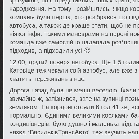
зрозуміло, бо є представники інших країн, я
народження. На тому і розійшлись. Якщо кор
компанія була перша, хто розібрався що і ку
автобуса, а також де краще стати, щоб не п
ніякої інфи. Такими маневрами на пероні но
команда вже самостійно надавала роз*яснен
підходив, а підходили усі 🙂
12:00, другий поверх автобуса. Ще 1,5 години
Катовіце теж чекали свій автобус, але вже з
хватить переживань з нас.
Дорога назад була не менш веселою. Їхали з
звичайно ж, запізнився, зате на зупинці поз
земляком. На кордоні стояли 6 год 41 хв, в
нормально. Єдиними великими косяками бач
кондиціонерів, було душно і маленька відста
назва “ВасильківТрансАвто” теж звучить на