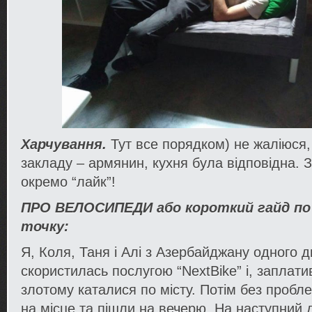
Харчування.
Тут все порядком) не жаліюся,
закладу – армянин, кухня була відповідна. З
окремо “лайк”!
ПРО ВЕЛОСИПЕДИ або короткий гайд по 
точку:
Я, Коля, Таня і Алі з Азербайджану одного 
скористилась послугою “NextBike” і, заплат
злотому каталися по місту. Потім без пробл
на місце та пішли на вечерю. На наступний 