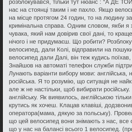
розблокувався, тільки тут нюанс : “А ДЕ Т
нас на стоянці таким і не пахло. Якщо вело
на місце протягом 24 годин, то на людину з
кримінальна справа. Одним словом, якби я х
чувака, який нам довірив свої дані, то кращ
нічого і не придумаєш. Що робити? Розблок
велосипед, дали Колі, відправили на пошук
велосипед дали Далі, він теж кудись поїхав,
Знайшов на автоматі телефон служби підтр
Лунають варіанти вибору мови: англійська, н
російська. Я то розумію, що ситуація не най
але ж не настільки, щоб вибирати російську.
англійську. Як виявилось, англійською тільки
крутись як хочеш. Клацав клавіші, додзвони
оператора(мама, дякую за польську). Провел
що цей велосипед вони знімають з нас, все 
що у нас на балансі всього 1 велосипед. (пр