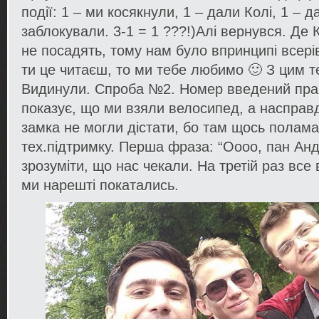
події: 1 – ми косякнули, 1 – дали Колі, 1 – д
заблокували. 3-1 = 1 ???!)Алі вернувся. Де
не посадять, тому нам було впринципі всері
ти це читаєш, то ми тебе любимо 🙂 З цим т
Видинули. Спроба №2. Номер введений пра
показує, що ми взяли велосипед, а насправді
замка не могли дістати, бо там щось полам
тех.підтримку. Перша фраза: “Оооо, пан Анд
зрозуміти, що нас чекали. На третій раз вс
ми нарешті покатались.