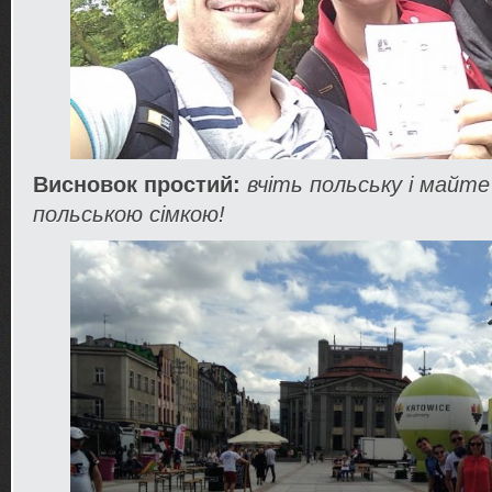
Висновок простий:
вчіть польську і майте
польською сімкою!