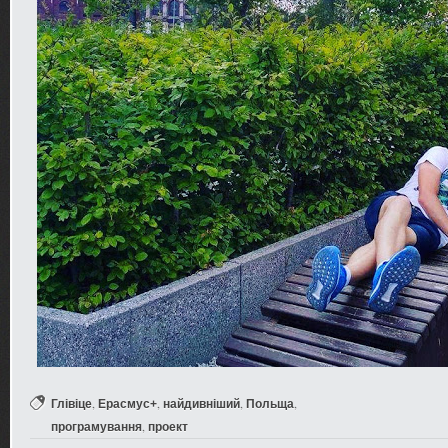
,
,
,
,
Глівіце
Ерасмус+
найдивніший
Польща
,
програмування
проект