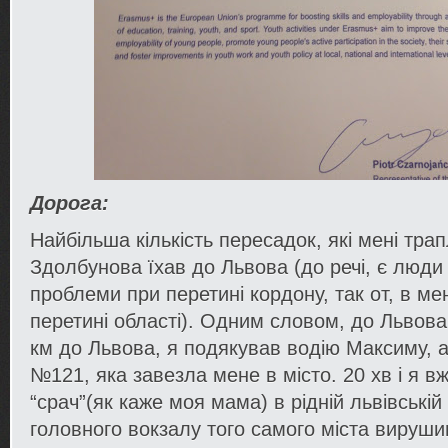
Дорога:
Найбільша кількість пересадок, які мені трап
Здолбунова їхав до Львова (до речі, є люди
проблеми при перетині кордону, так от, в м
перетині області). Одним словом, до Львова 
км до Львова, я подякував водію Максиму, а
№121, яка завезла мене в місто. 20 хв і я в
“срач”(як каже моя мама) в рідній львівській 
головного вокзалу того самого міста вируш