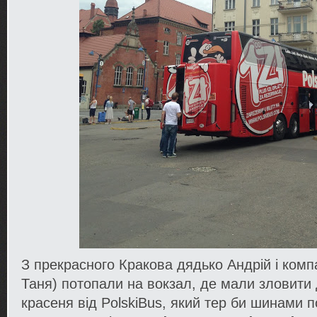
З прекрасного Кракова дядько Андрій і компа
Таня) потопали на вокзал, де мали зловити
красеня від PolskiBus, який тер би шинами по