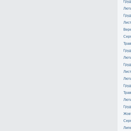
Груд
Лют
Груд
Лис
Вер
Сер
Трав
Груд
Лют
Груд
Лис
Лют
Груд
Трав
Лют
Груд
Жов
Сер
Лип