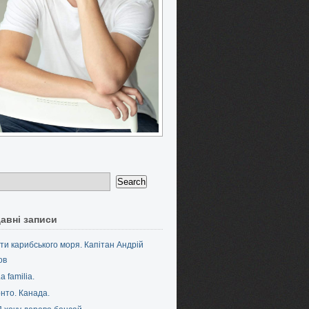
авні записи
ти карибського моря. Капітан Андрій
ов
a familia.
нто. Канада.