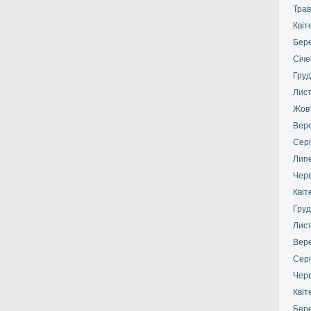
Трав
Квіт
Бер
Січе
Груд
Лис
Жов
Вер
Сер
Лип
Чер
Квіт
Груд
Лис
Вер
Сер
Чер
Квіт
Бер