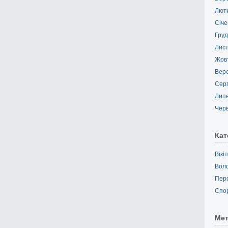
Лют
Січе
Груд
Лис
Жов
Вер
Сер
Лип
Чер
Кат
Вікі
Вол
Пер
Спо
Ме