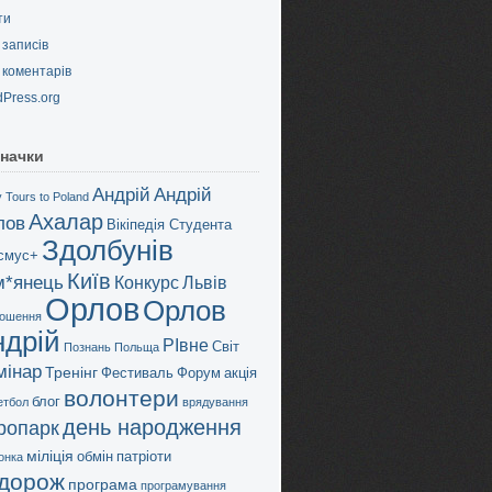
ти
записів
коментарів
Press.org
начки
Андрій
Андрій
 Tours to Poland
Ахалар
лов
Вікіпедія Студента
Здолбунів
смус+
Київ
м*янець
Конкурс
Львів
Орлов
Орлов
ошення
ндрій
РІвне
Світ
Познань
Польща
мінар
Тренінг
Фестиваль
Форум
акція
волонтери
блог
етбол
врядування
день народження
дропарк
міліція
обмін
патріоти
онка
дорож
програма
програмування