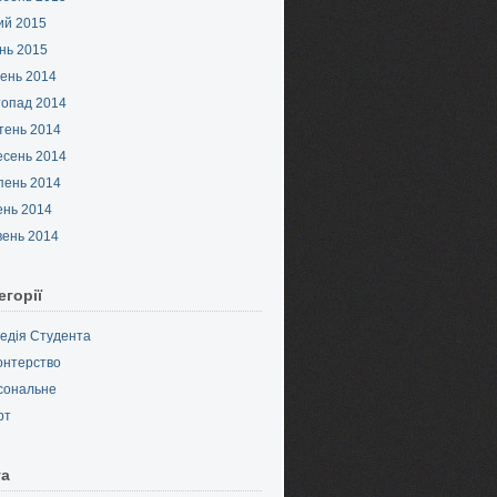
ий 2015
нь 2015
ень 2014
топад 2014
тень 2014
есень 2014
пень 2014
ень 2014
вень 2014
егорії
педія Студента
онтерство
сональне
рт
та