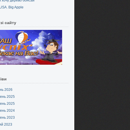
Я хочу дерево бонсай
USA. Big Apple
зі сайту
іви
нь 2026
ень 2025
ень 2025
ень 2024
ень 2023
ий 2023