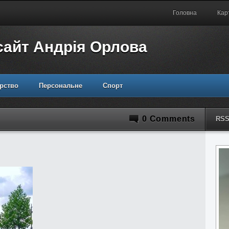
Головна
Кар
сайт Андрія Орлова
рство
Персональне
Спорт
0 Comments
RS