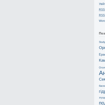
Увій
RSS
RSS
Word
Поз
Study
Ор
Ера
Ка
Огол
А
Се
баск
гі
згущ
по