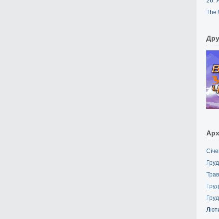
26. 
The 
Дру
Арх
Січе
Груд
Трав
Груд
Груд
Лют