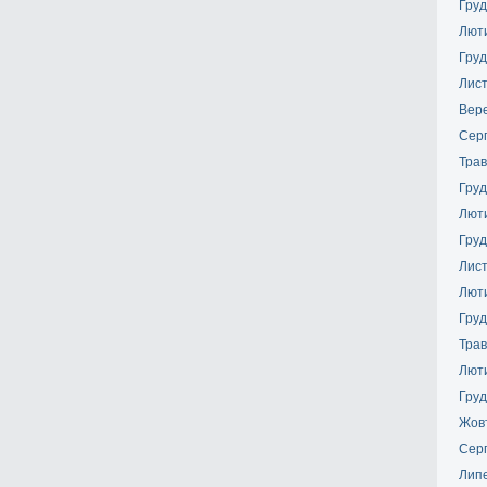
Груд
Лют
Груд
Лис
Вер
Сер
Трав
Груд
Лют
Груд
Лис
Лют
Груд
Трав
Лют
Груд
Жов
Сер
Лип