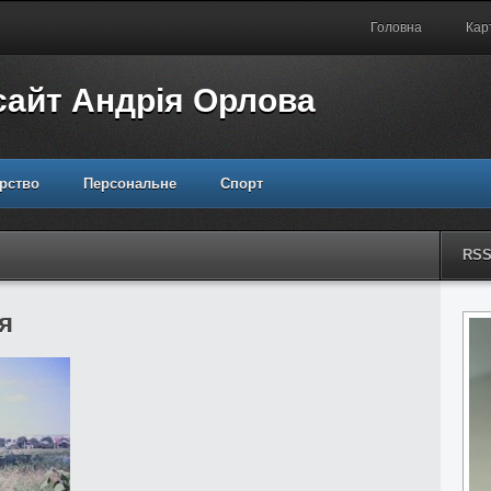
Головна
Кар
сайт Андрія Орлова
рство
Персональне
Спорт
RS
я