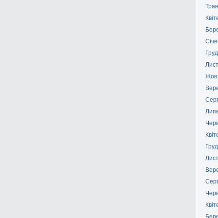
Трав
Квіт
Бер
Січе
Груд
Лис
Жов
Вер
Сер
Лип
Чер
Квіт
Груд
Лис
Вер
Сер
Чер
Квіт
Бер