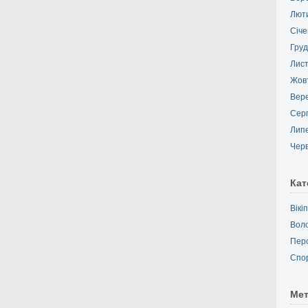
Лют
Січе
Груд
Лис
Жов
Вер
Сер
Лип
Чер
Кат
Вікі
Вол
Пер
Спо
Ме