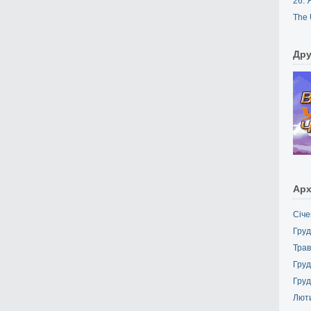
26. 
The 
Дру
Арх
Січе
Груд
Трав
Груд
Груд
Лют