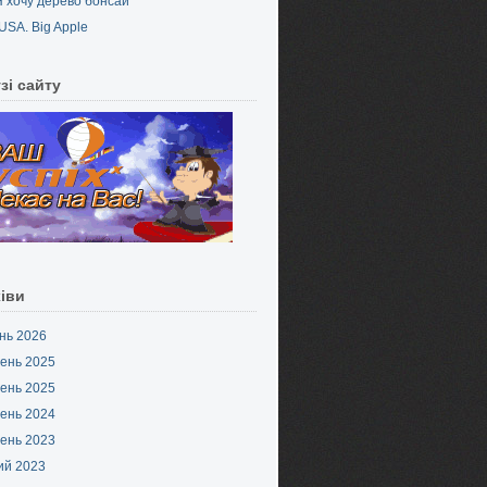
Я хочу дерево бонсай
USA. Big Apple
зі сайту
іви
нь 2026
ень 2025
ень 2025
ень 2024
ень 2023
ий 2023