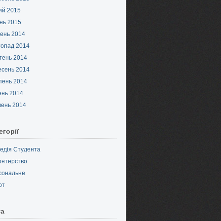
ий 2015
нь 2015
ень 2014
топад 2014
тень 2014
есень 2014
пень 2014
ень 2014
вень 2014
егорії
педія Студента
онтерство
сональне
рт
та