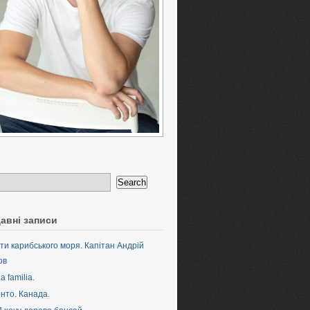
авні записи
ти карибського моря. Капітан Андрій
ов
a familia.
нто. Канада.