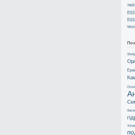
Увій
RSS
RSS
Word
Поз
Study
Ор
Ера
Ка
Огол
А
Се
баск
гі
згущ
по