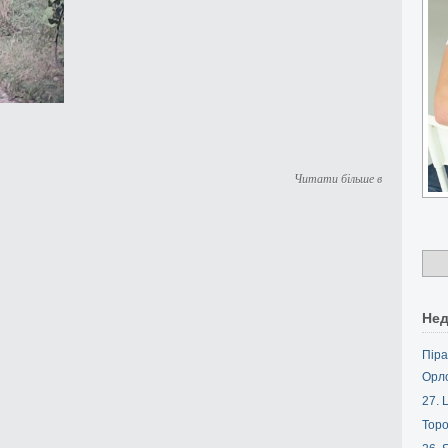
Читати більше в
Нед
Піра
Орл
27. L
Торо