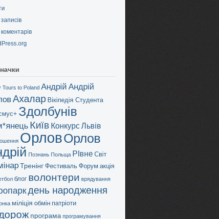
ти
записів
коментарів
Press.org
начки
Андрій
Андрій
 Tours to Poland
Ахалар
лов
Вікіпедія Студента
Здолбунів
смус+
Київ
м*янець
Конкурс
Львів
Орлов
Орлов
ошення
ндрій
РІвне
Світ
Познань
Польща
мінар
Тренінг
Фестиваль
Форум
акція
волонтери
блог
етбол
врядування
день народження
дропарк
міліція
обмін
патріоти
онка
дорож
програма
програмування