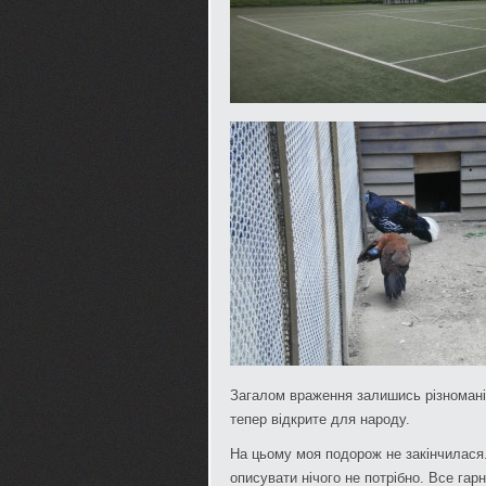
Загалом враження залишись різноманіт
тепер відкрите для народу.
На цьому моя подорож не закінчилася
описувати нічого не потрібно. Все гар