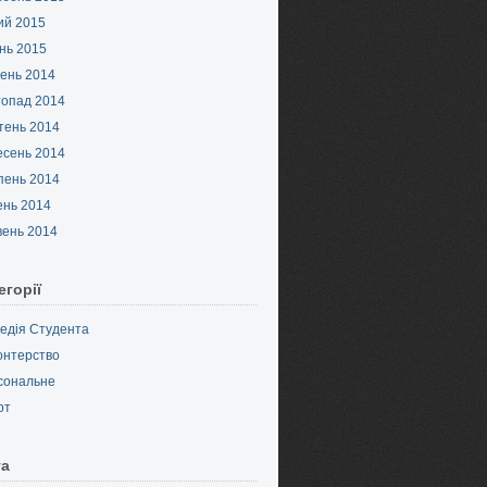
ий 2015
нь 2015
ень 2014
топад 2014
тень 2014
есень 2014
пень 2014
ень 2014
вень 2014
егорії
педія Студента
онтерство
сональне
рт
та