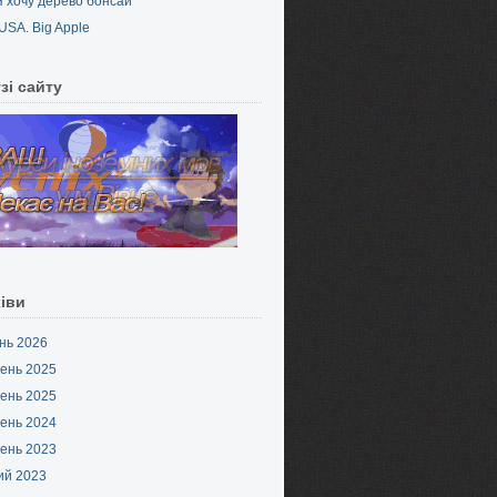
Я хочу дерево бонсай
USA. Big Apple
зі сайту
іви
нь 2026
ень 2025
ень 2025
ень 2024
ень 2023
ий 2023