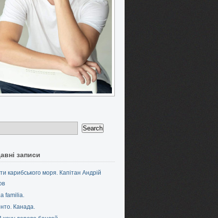
авні записи
ти карибського моря. Капітан Андрій
ов
a familia.
нто. Канада.