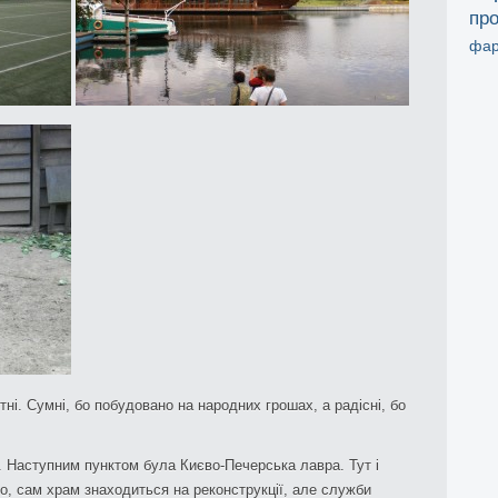
про
фар
ні. Сумні, бо побудовано на народних грошах, а радісні, бо
. Наступним пунктом була Києво-Печерська лавра. Тут і
но, сам храм знаходиться на реконструкції, але служби