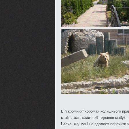
В “скромних” хоромах колишнього прав
стоїть, але такого обладнання мабуть 
і дача, яку мені не вдалося побачити 