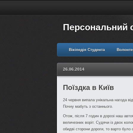
Персональний 
Вікіпедія Студента
Волонте
26.06.2014
Поїздка в Київ
24 червня випала унікальна нагода від
Почну мабуть з останнього.
Отож, після 7 годин в дорозі наш авто
величезних воріт. Судячи із двох коло
обидві сторони дороги, то варто було 