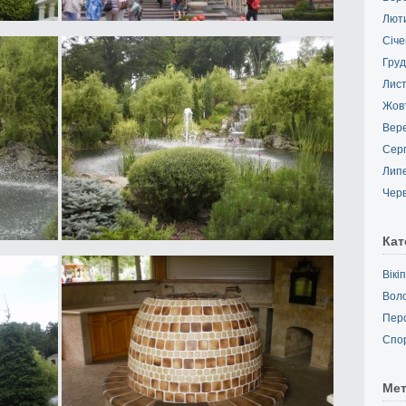
Лют
Січе
Груд
Лис
Жов
Вер
Сер
Лип
Чер
Кат
Вікі
Вол
Пер
Спо
Ме