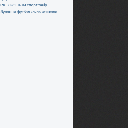
ект
спам
спорт
табір
сайт
бування
футбол
школа
чемпіонат