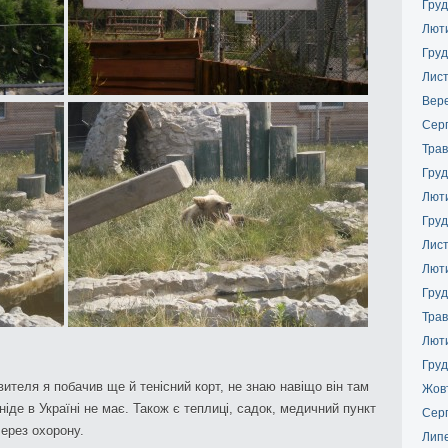
Груд
Лют
Груд
Лис
Вер
Сер
Трав
Груд
Лют
Груд
Лис
Лют
Груд
Трав
Лют
Груд
ителя я побачив ще й тенісний корт, не знаю навіщо він там
Жов
ніде в Україні не має. Також є теплиці, садок, медичний пункт
Сер
через охорону.
Лип