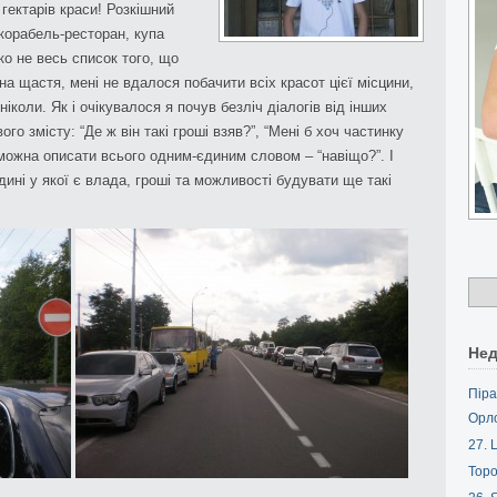
 гектарів краси! Розкішний
корабель-ресторан, купа
ко не весь список того, що
а щастя, мені не вдалося побачити всіх красот цієї місцини,
іколи. Як і очікувалося я почув безліч діалогів від інших
ого змісту: “Де ж він такі гроші взяв?”, “Мені б хоч частинку
 можна описати всього одним-єдиним словом – “навіщо?”. І
ині у якої є влада, гроші та можливості будувати ще такі
Нед
Піра
Орл
27. L
Торо