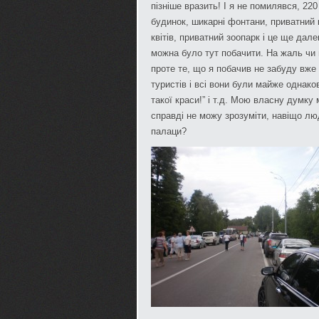
пізніше вразить! І я не помилявся, 220
будинок, шикарні фонтани, приватний 
квітів, приватний зоопарк і це ще дале
можна було тут побачити. На жаль чи н
проте те, що я побачив не забуду вже н
туристів і всі вони були майже однаков
такої краси!” і т.д. Мою власну думку
справді не можу зрозуміти, навіщо люд
палаци?