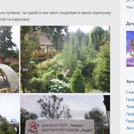
26. 
The 
ька зупинок, на одній із них мені сподобався центр порятунку
тей та кафешка)
Дру
Арх
Січе
Груд
Трав
Груд
Груд
Лют