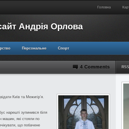
Головна
Кар
сайт Андрія Орлова
рство
Персональне
Спорт
4 Comments
RS
відати Київ та Межигір’я.
бус нарешті зупинився біля
н машин, які стояли по
очікувати, що побачене