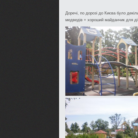
Доречі, по дорозі до Києва було декіл
медведів + хороший майданчик для ді