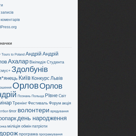
ти
записів
коментарів
Press.org
начки
Андрій
Андрій
 Tours to Poland
Ахалар
лов
Вікіпедія Студента
Здолбунів
смус+
Київ
м*янець
Конкурс
Львів
Орлов
Орлов
ошення
ндрій
РІвне
Світ
Познань
Польща
мінар
Тренінг
Фестиваль
Форум
акція
волонтери
блог
етбол
врядування
день народження
дропарк
міліція
обмін
патріоти
онка
дорож
програма
програмування