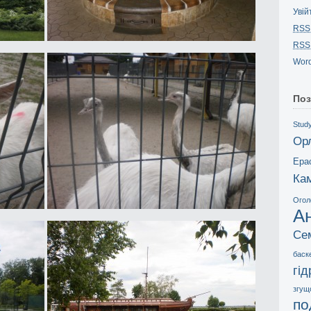
Увій
RSS
RSS
Word
Поз
Study
Ор
Ера
Ка
Огол
А
Се
баск
гі
згущ
по