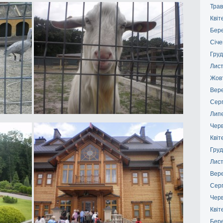
Трав
Квіт
Бер
Січе
Груд
Лис
Жов
Вер
Сер
Лип
Чер
Квіт
Груд
Лис
Вер
Сер
Чер
Квіт
Бер