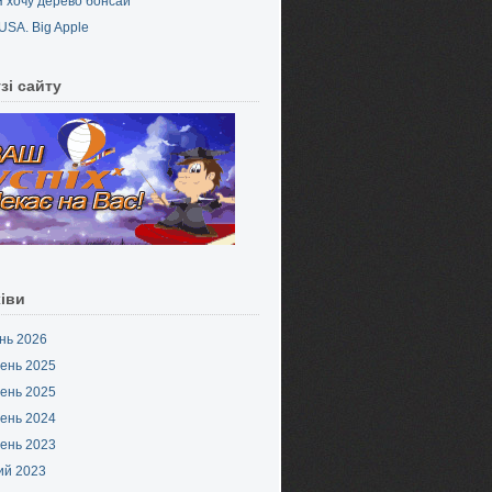
Я хочу дерево бонсай
USA. Big Apple
зі сайту
іви
нь 2026
ень 2025
ень 2025
ень 2024
ень 2023
ий 2023