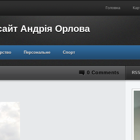
Головна
Кар
сайт Андрія Орлова
рство
Персональне
Спорт
0 Comments
RS