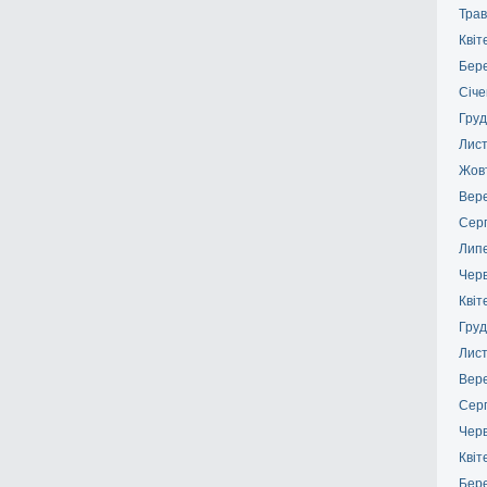
Трав
Квіт
Бер
Січе
Груд
Лис
Жов
Вер
Сер
Лип
Чер
Квіт
Груд
Лис
Вер
Сер
Чер
Квіт
Бер