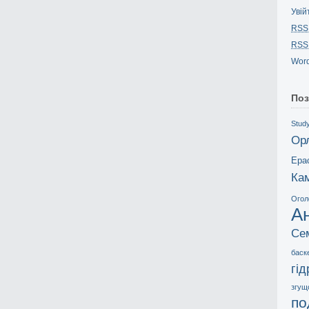
Увій
RSS
RSS
Word
Поз
Study
Ор
Ера
Ка
Огол
А
Се
баск
гі
згущ
по