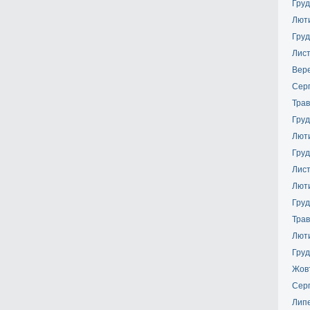
Груд
Лют
Груд
Лис
Вер
Сер
Трав
Груд
Лют
Груд
Лис
Лют
Груд
Трав
Лют
Груд
Жов
Сер
Лип