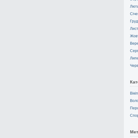
Лют
Січе
Груд
Лис
Жов
Вер
Сер
Лип
Чер
Кат
Вікі
Вол
Пер
Спо
Ме