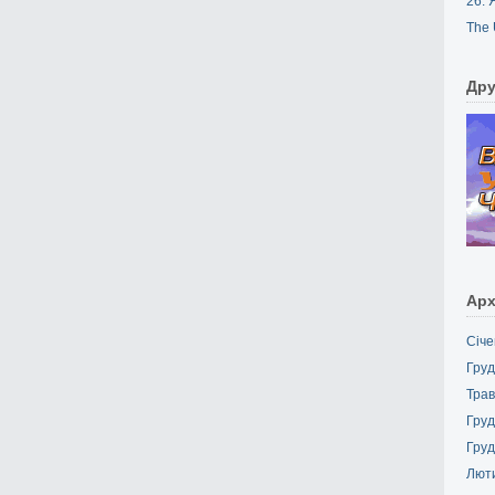
26. 
The 
Дру
Арх
Січе
Груд
Трав
Груд
Груд
Лют