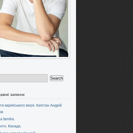
авні записи
ти карибського моря. Капітан Андрій
ов
a familia.
нто. Канада.