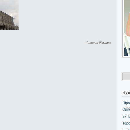
Читати більше в
Нед
Піра
Орл
27. L
Торо