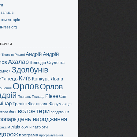
ти
записів
коментарів
Press.org
начки
Андрій
Андрій
 Tours to Poland
Ахалар
лов
Вікіпедія Студента
Здолбунів
смус+
Київ
м*янець
Конкурс
Львів
Орлов
Орлов
ошення
ндрій
РІвне
Світ
Познань
Польща
мінар
Тренінг
Фестиваль
Форум
акція
волонтери
блог
етбол
врядування
день народження
дропарк
міліція
обмін
патріоти
онка
дорож
програма
програмування