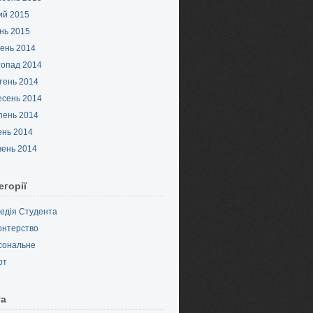
ий 2015
нь 2015
ень 2014
топад 2014
тень 2014
есень 2014
пень 2014
ень 2014
вень 2014
егорії
педія Студента
онтерство
сональне
рт
та