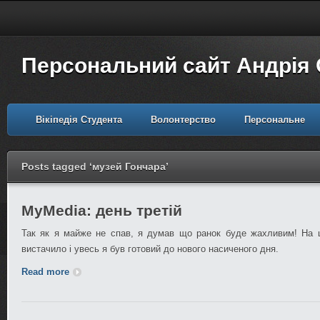
Персональний сайт Андрія
Вікіпедія Студента
Волонтерство
Персональне
Posts tagged ‘музей Гончара’
MyMedia: день третій
Так як я майже не спав, я думав що ранок буде жахливим! На щ
вистачило і увесь я був готовий до нового насиченого дня.
Read more