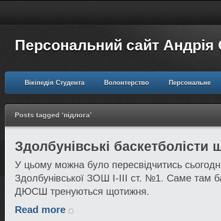
Персональний сайт Андрія
Вікіпедія Студента
Волонтерство
Персональне
Posts tagged ‘підлога’
Здолбунівські баскетболісти 
У цьому можна було пересвідчитись сьогодні
Здолбунівської ЗОШ І-ІІІ ст. №1. Саме там б
ДЮСШ тренуються щотижня.
Read more