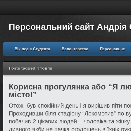
Персональний сайт Андрія
Вікіпедія Студента
Волонтерство
Персональне
Posts tagged ‘стовпи’
Корисна прогулянка або “Я л
місто!”
Отож, був спокійний день і я вирішив піти по
Проходивши біля стадіону “Локомотив” по ву
побачив 2 цікавих людей – чоловіка та жінку
дивного якби не пачка оголошень в їхніх рук