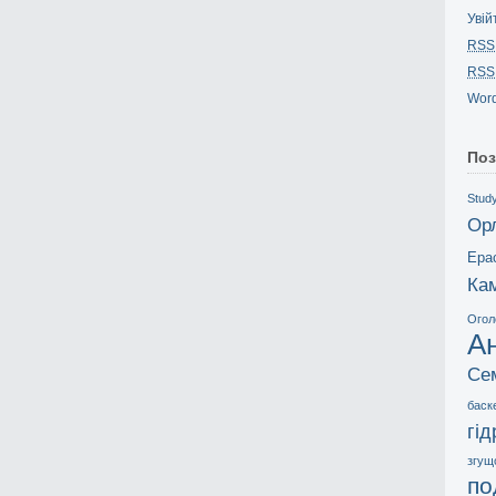
Увій
RSS
RSS
Word
Поз
Study
Ор
Ера
Ка
Огол
А
Се
баск
гі
згущ
по