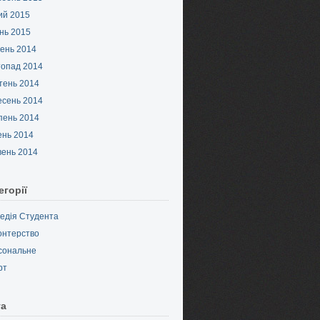
ий 2015
нь 2015
ень 2014
топад 2014
тень 2014
есень 2014
пень 2014
ень 2014
вень 2014
егорії
педія Студента
онтерство
сональне
рт
та