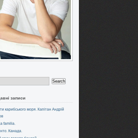
авні записи
ти карибського моря. Капітан Андрій
ов
a familia.
нто. Канада.