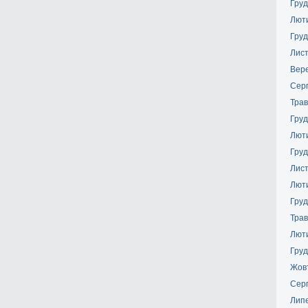
Груд
Лют
Груд
Лис
Вер
Сер
Трав
Груд
Лют
Груд
Лис
Лют
Груд
Трав
Лют
Груд
Жов
Сер
Лип