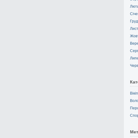
Лют
Січе
Груд
Лис
Жов
Вер
Сер
Лип
Чер
Кат
Вікі
Вол
Пер
Спо
Ме