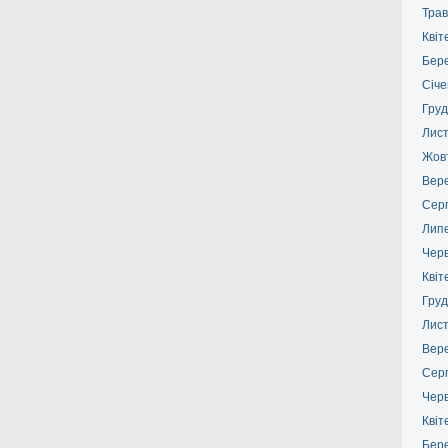
Трав
Квіт
Бер
Січе
Груд
Лис
Жов
Вер
Сер
Лип
Чер
Квіт
Груд
Лис
Вер
Сер
Чер
Квіт
Бер