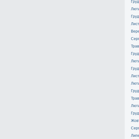
Груд
Лют
Груд
Лис
Вер
Сер
Трав
Груд
Лют
Груд
Лис
Лют
Груд
Трав
Лют
Груд
Жов
Сер
Лип