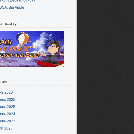
Я хочу дерево бонсай
USA. Big Apple
зі сайту
іви
нь 2026
ень 2025
ень 2025
ень 2024
ень 2023
ий 2023