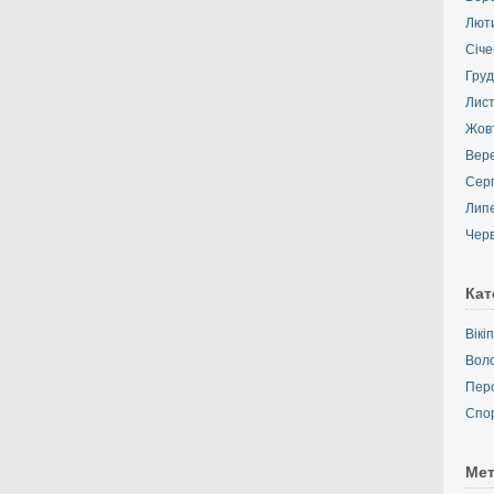
Лют
Січе
Груд
Лис
Жов
Вер
Сер
Лип
Чер
Кат
Вікі
Вол
Пер
Спо
Ме