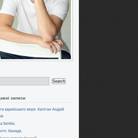
авні записи
ти карибського моря. Капітан Андрій
ов
a familia.
нто. Канада.