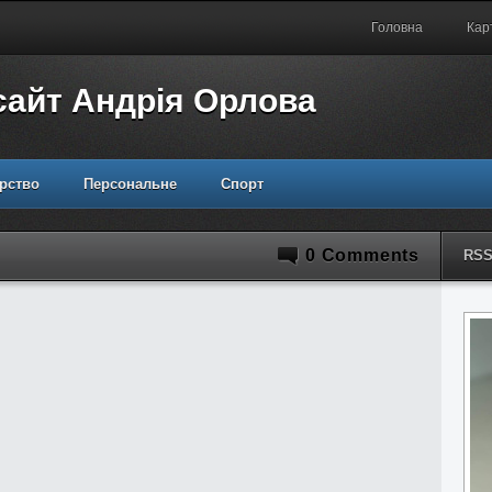
Головна
Кар
сайт Андрія Орлова
рство
Персональне
Спорт
0 Comments
RS