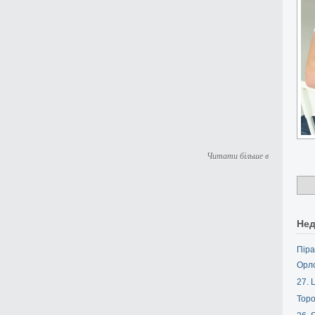
Читати більше в
Нед
Піра
Орл
27. L
Торо