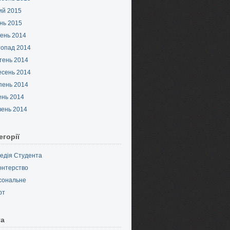
ий 2015
нь 2015
ень 2014
топад 2014
тень 2014
есень 2014
пень 2014
ень 2014
вень 2014
егорії
педія Студента
онтерство
сональне
рт
та