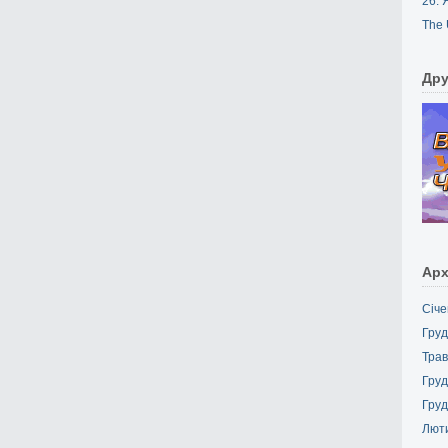
26. 
The 
Дру
Арх
Січе
Груд
Трав
Груд
Груд
Лют