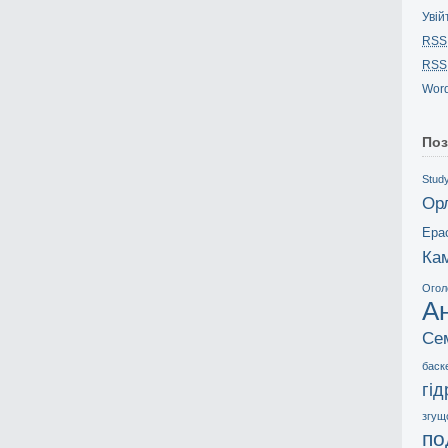
Увій
RSS
RSS
Word
Поз
Study
Ор
Ера
Ка
Огол
А
Се
баск
гі
згущ
по