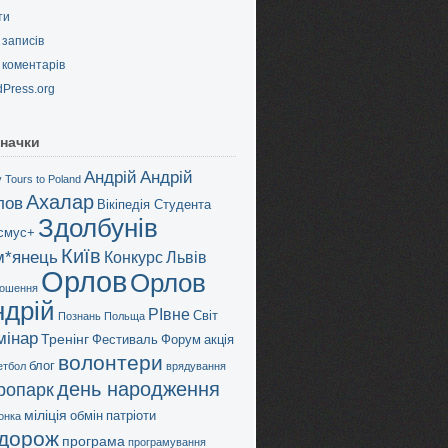
ти
записів
коментарів
Press.org
начки
Андрій
Андрій
 Tours to Poland
Ахалар
лов
Вікіпедія Студента
Здолбунів
смус+
Київ
м*янець
Конкурс
Львів
Орлов
Орлов
ошення
ндрій
РІвне
Світ
Познань
Польща
мінар
Тренінг
Фестиваль
Форум
акція
волонтери
блог
етбол
врядування
день народження
дропарк
міліція
обмін
патріоти
онка
дорож
програма
програмування