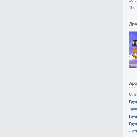
26. 
The 
Дру
Арх
Січе
Груд
Трав
Груд
Груд
Лют