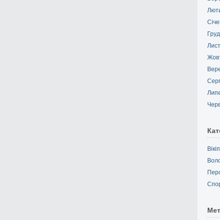
Лют
Січе
Груд
Лис
Жов
Вер
Сер
Лип
Чер
Кат
Вікі
Вол
Пер
Спо
Ме