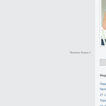
Читати більше в
Нед
Піра
Орл
27. L
Торо