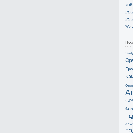
Увій
RSS
RSS
Word
Поз
Study
Ор
Ера
Ка
Огол
А
Се
баск
гі
згущ
по