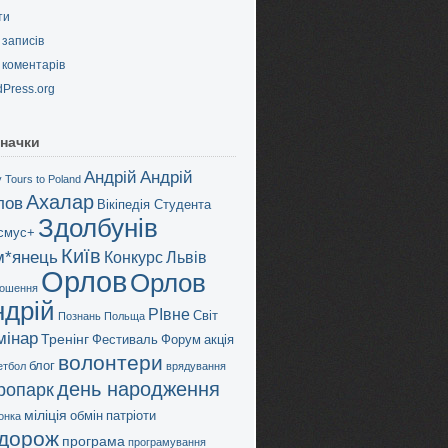
ти
записів
коментарів
Press.org
начки
Андрій
Андрій
 Tours to Poland
Ахалар
лов
Вікіпедія Студента
Здолбунів
смус+
Київ
м*янець
Конкурс
Львів
Орлов
Орлов
ошення
ндрій
РІвне
Світ
Познань
Польща
мінар
Тренінг
Фестиваль
Форум
акція
волонтери
блог
етбол
врядування
день народження
дропарк
міліція
обмін
патріоти
онка
дорож
програма
програмування