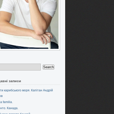
авні записи
ти карибського моря. Капітан Андрій
ов
a familia.
нто. Канада.