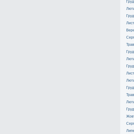
Груд
Лют
Груд
Лис
Вер
Сер
Трав
Груд
Лют
Груд
Лис
Лют
Груд
Трав
Лют
Груд
Жов
Сер
Лип