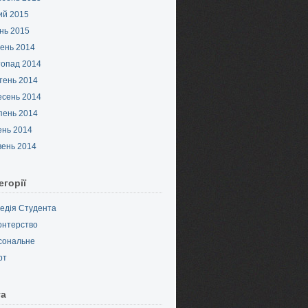
ий 2015
нь 2015
ень 2014
топад 2014
тень 2014
есень 2014
пень 2014
ень 2014
вень 2014
егорії
педія Студента
онтерство
сональне
рт
та