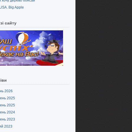
Я хочу дерево бонсай
USA. Big Apple
зі сайту
іви
нь 2026
ень 2025
ень 2025
ень 2024
ень 2023
ий 2023