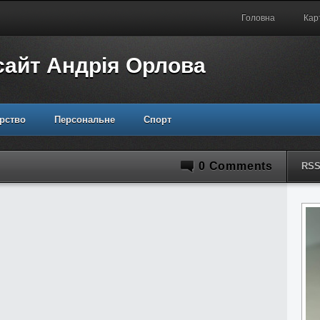
Головна
Кар
сайт Андрія Орлова
рство
Персональне
Спорт
0 Comments
RS