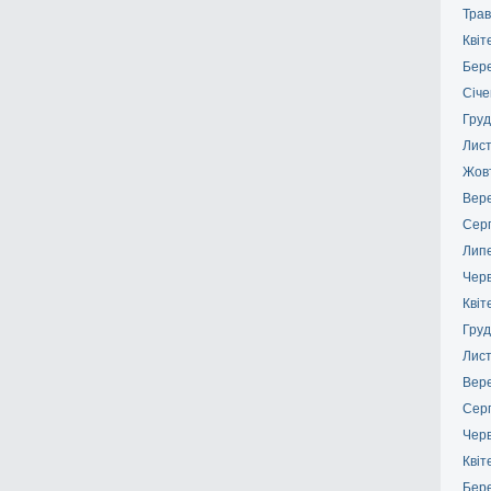
Трав
Квіт
Бер
Січе
Груд
Лис
Жов
Вер
Сер
Лип
Чер
Квіт
Груд
Лис
Вер
Сер
Чер
Квіт
Бер