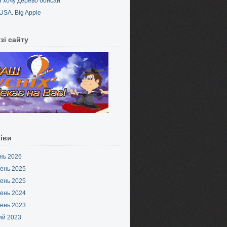
Я хочу дерево бонсай
USA. Big Apple
зі сайту
іви
нь 2026
ень 2025
ень 2025
ень 2024
ень 2023
ий 2023