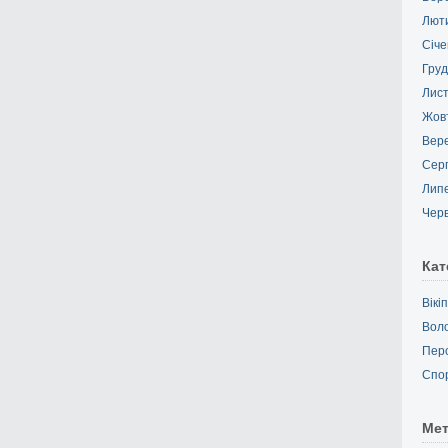
Лют
Січе
Груд
Лис
Жов
Вер
Сер
Лип
Чер
Кат
Вікі
Вол
Пер
Спо
Ме