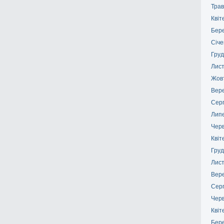
Трав
Квіт
Бер
Січе
Груд
Лис
Жов
Вер
Сер
Лип
Чер
Квіт
Груд
Лис
Вер
Сер
Чер
Квіт
Бер