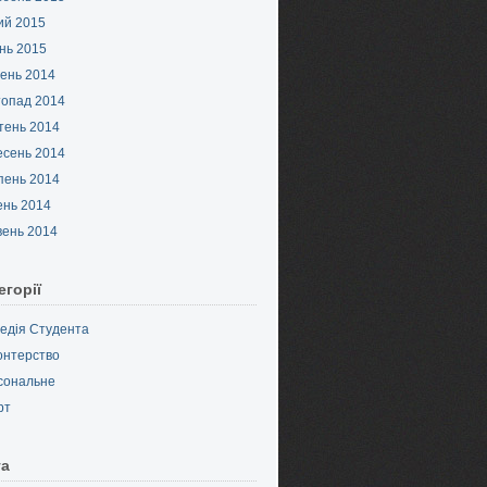
ий 2015
нь 2015
ень 2014
топад 2014
тень 2014
есень 2014
пень 2014
ень 2014
вень 2014
егорії
педія Студента
онтерство
сональне
рт
та