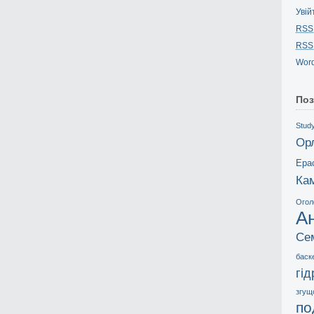
Увій
RSS
RSS
Word
Поз
Study
Ор
Ера
Ка
Огол
А
Се
баск
гі
згущ
по