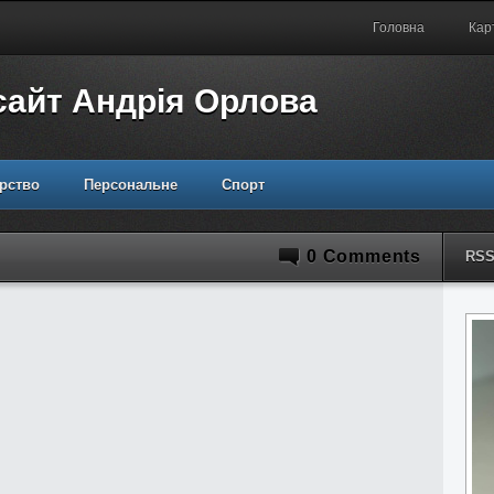
Головна
Кар
сайт Андрія Орлова
рство
Персональне
Спорт
0 Comments
RS