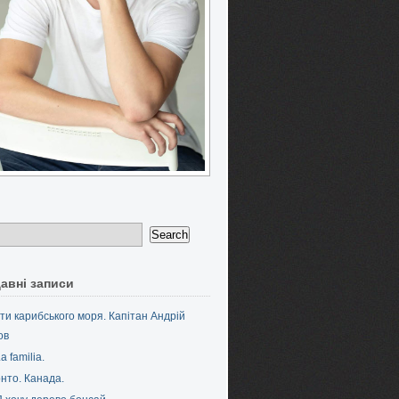
авні записи
ти карибського моря. Капітан Андрій
ов
a familia.
нто. Канада.