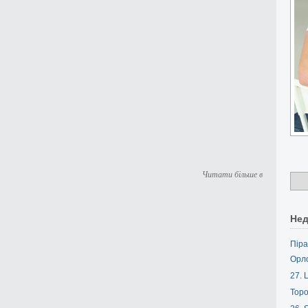
Читати більше в
Нед
Піра
Орл
27. L
Торо