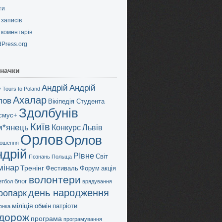
ти
записів
коментарів
Press.org
начки
Андрій
Андрій
 Tours to Poland
Ахалар
лов
Вікіпедія Студента
Здолбунів
смус+
Київ
м*янець
Конкурс
Львів
Орлов
Орлов
ошення
ндрій
РІвне
Світ
Познань
Польща
мінар
Тренінг
Фестиваль
Форум
акція
волонтери
блог
етбол
врядування
день народження
дропарк
міліція
обмін
патріоти
онка
дорож
програма
програмування