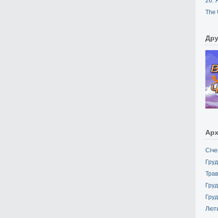
26. 
The 
Дру
Арх
Січе
Груд
Трав
Груд
Груд
Лют