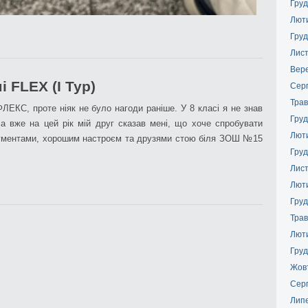
Груд
Лют
Груд
Лис
Вер
 FLEX (І Тур)
Сер
Трав
ФЛЕКС, проте ніяк не було нагоди раніше. У 8 класі я не знав
Груд
 а вже на цей рік мій друг сказав мені, що хоче спробувати
Лют
окументами, хорошим настроєм та друзями стою біля ЗОШ №15
Груд
Лис
Лют
Груд
Трав
Лют
Груд
Жов
Сер
Лип