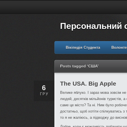
Персональний 
Вікіпедія Студента
Волонте
Posts tagged ‘США’
The USA. Big Apple
6
Велике яблуко. І зараз мова зовсім не
ГРУ
людей, десятків мільйонів туристів, 
саме це місто? Та ні. Ним було робоч
достатньо, щоб хотіти спілкуватись з
то я не жаліюсь, а підводжу до виснов
Добре, коли є можливість побачити що