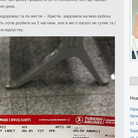
жен день.
 подорожах та по життю – Христік, вирушили на мою робочу
ь хотів розбити на 2 частини, але в місті багато не гуляв та і
на відпустку.
Нед
Піра
Орл
27. L
Торо