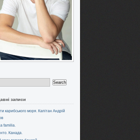
авні записи
ти карибського моря. Капітан Андрій
ов
a familia.
нто. Канада.