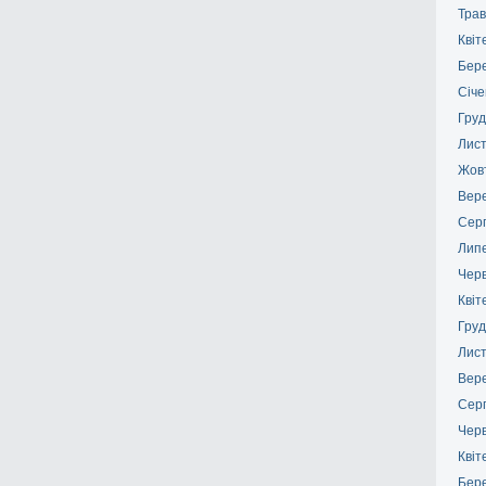
Трав
Квіт
Бер
Січе
Груд
Лис
Жов
Вер
Сер
Лип
Чер
Квіт
Груд
Лис
Вер
Сер
Чер
Квіт
Бер