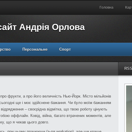
Головна
Кар
сайт Андрія Орлова
рство
Персональне
Спорт
RS
 про фрукти, а про його величність Нью-Йорк. Місто мільйонів
а сьогодні ще і моє здійснене бажання. Чи було моїм бажанням
е відрядження – своєрідна відмітка, що твою роботу цінують
 тобою оффлайн. Ковід, війна, багато втрачених моментів, але
ку, що я чекав цього довго.
сь, при цьому працюючи (а-ля workation), але ще краще,