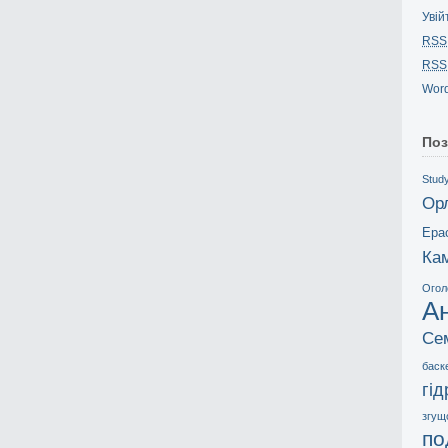
Увій
RSS
RSS
Word
Поз
Study
Ор
Ера
Ка
Огол
А
Се
баск
гі
згущ
по