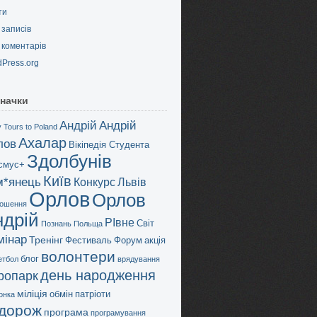
ти
записів
коментарів
Press.org
начки
Андрій
Андрій
 Tours to Poland
Ахалар
лов
Вікіпедія Студента
Здолбунів
смус+
Київ
м*янець
Конкурс
Львів
Орлов
Орлов
ошення
ндрій
РІвне
Світ
Познань
Польща
мінар
Тренінг
Фестиваль
Форум
акція
волонтери
блог
етбол
врядування
день народження
дропарк
міліція
обмін
патріоти
онка
дорож
програма
програмування