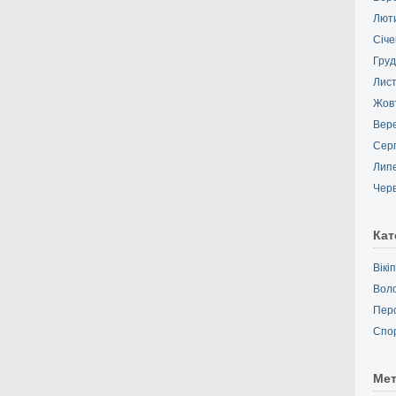
Лют
Січе
Груд
Лис
Жов
Вер
Сер
Лип
Чер
Кат
Вікі
Вол
Пер
Спо
Ме