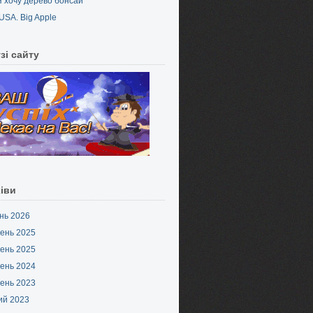
Я хочу дерево бонсай
USA. Big Apple
зі сайту
іви
нь 2026
ень 2025
ень 2025
ень 2024
ень 2023
ий 2023