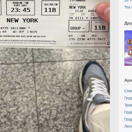
26. 
The 
Дру
Арх
Січе
Груд
Трав
Груд
Груд
Лют