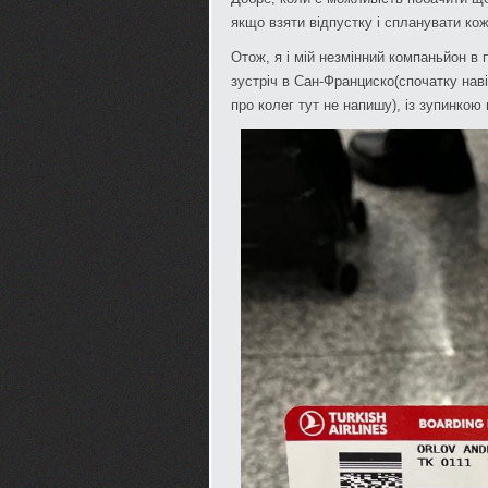
якщо взяти відпустку і спланувати ко
Отож, я і мій незмінний компаньйон в
зустріч в Сан-Франциско(спочатку навіт
про колег тут не напишу), із зупинкою 