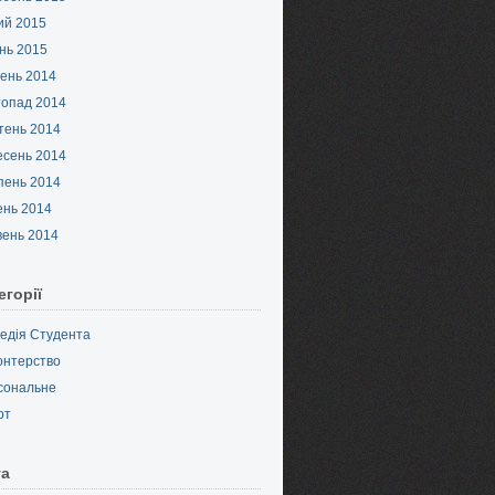
ий 2015
нь 2015
ень 2014
топад 2014
тень 2014
есень 2014
пень 2014
ень 2014
вень 2014
егорії
педія Студента
онтерство
сональне
рт
та