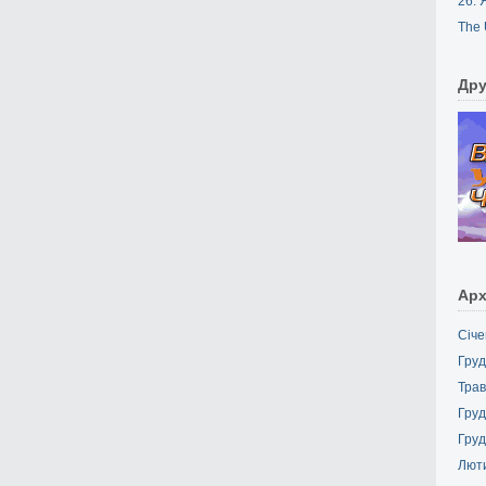
26. 
The 
Дру
Арх
Січе
Груд
Трав
Груд
Груд
Лют