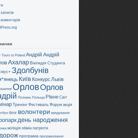
ти
записів
коментарів
Press.org
начки
Андрій
Андрій
 Tours to Poland
Ахалар
лов
Вікіпедія Студента
Здолбунів
смус+
Київ
м*янець
Конкурс
Львів
Орлов
Орлов
ошення
ндрій
РІвне
Світ
Познань
Польща
мінар
Тренінг
Фестиваль
Форум
акція
волонтери
блог
етбол
врядування
день народження
дропарк
міліція
обмін
патріоти
онка
дорож
програма
програмування