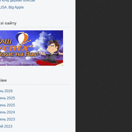
Я хочу дерево бонсай
USA. Big Apple
зі сайту
іви
нь 2026
ень 2025
ень 2025
ень 2024
ень 2023
ий 2023