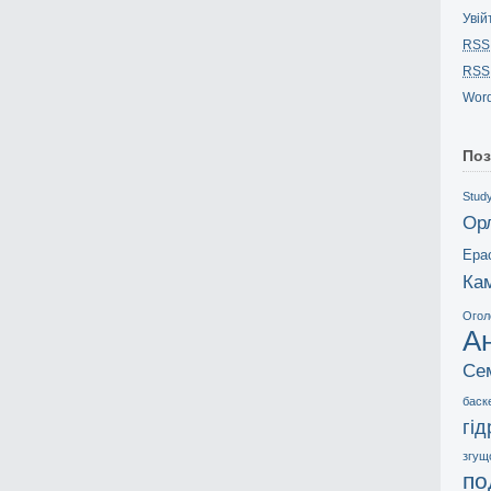
Увій
RSS
RSS
Word
Поз
Study
Ор
Ера
Ка
Огол
А
Се
баск
гі
згущ
по