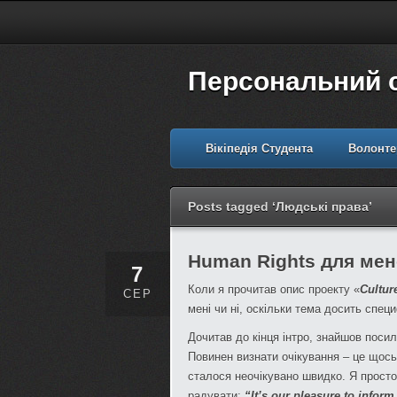
Персональний 
Вікіпедія Студента
Волонте
Posts tagged ‘Людські права’
Human Rights для мен
7
Коли я прочитав опис проекту «
Cultur
СЕР
мені чи ні, оскільки тема досить спец
Дочитав до кінця інтро, знайшов посил
Повинен визнати очікування – це щось
сталося неочікувано швидко. Я просто
радувати:
“It’s our pleasure to inform