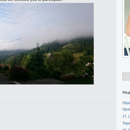
Нед
Піра
Орл
27. L
Торо