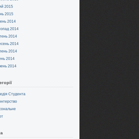
ий 2015
нь 2015
ень 2014
топад 2014
тень 2014
есень 2014
пень 2014
ень 2014
вень 2014
егорії
педія Студента
онтерство
сональне
рт
та