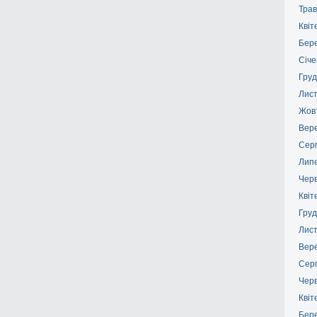
Трав
Квіт
Бер
Січе
Груд
Лис
Жов
Вер
Сер
Лип
Чер
Квіт
Груд
Лис
Вер
Сер
Чер
Квіт
Бер