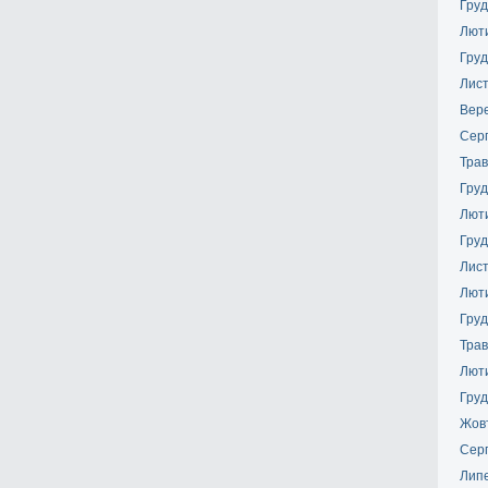
Груд
Лют
Груд
Лис
Вер
Сер
Трав
Груд
Лют
Груд
Лис
Лют
Груд
Трав
Лют
Груд
Жов
Сер
Лип