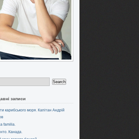
авні записи
ти карибського моря. Капітан Андрій
ов
a familia.
нто. Канада.