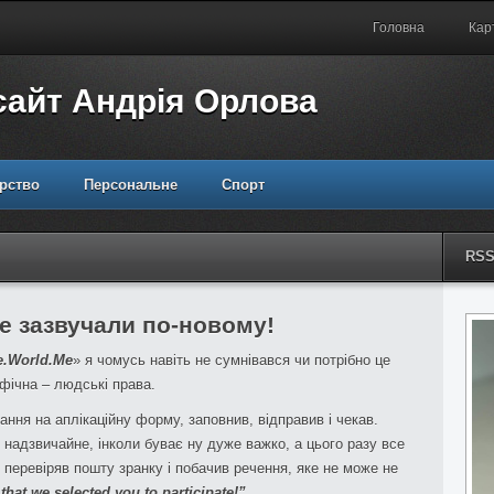
Головна
Кар
сайт Андрія Орлова
рство
Персональне
Спорт
RS
е зазвучали по-новому!
e.World.Me
» я чомусь навіть не сумнівався чи потрібно це
ифічна – людські права.
ання на аплікаційну форму, заповнив, відправив і чекав.
 надзвичайне, інколи буває ну дуже важко, а цього разу все
 перевіряв пошту зранку і побачив речення, яке не може не
 that we selected you to participate!”