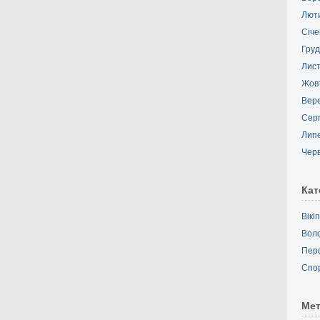
Лют
Січе
Груд
Лис
Жов
Вер
Сер
Лип
Чер
Кат
Вікі
Вол
Пер
Спо
Ме