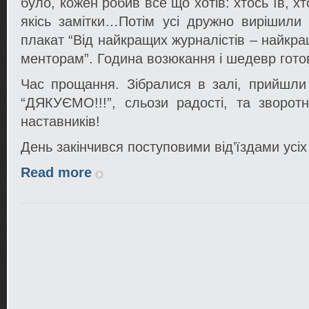
було, кожен робив все що хотів: хтось їв, х
якісь замітки…Потім усі дружно вирішили
плакат “Від найкращих журналістів – найкр
менторам”. Година возюкання і шедевр гото
Час прощання. Зібралися в залі, прийшли 
“ДЯКУЄМО!!!”, сльози радості, та зворот
наставників!
День закінчився поступовими від’їздами усіх
Read more