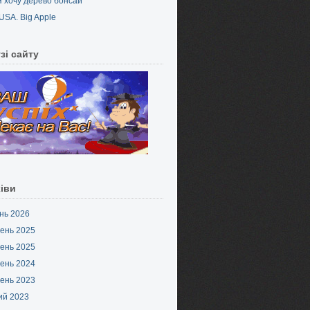
Я хочу дерево бонсай
USA. Big Apple
зі сайту
іви
нь 2026
ень 2025
ень 2025
ень 2024
ень 2023
ий 2023