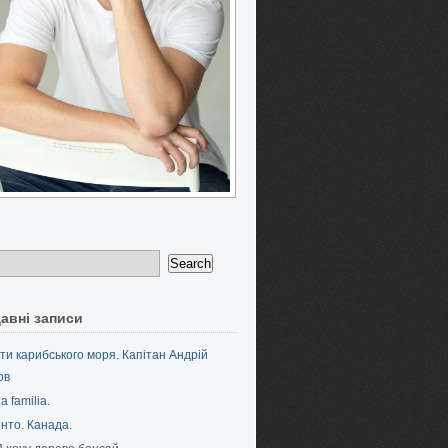
авні записи
ти карибського моря. Капітан Андрій
ов
a familia.
нто. Канада.