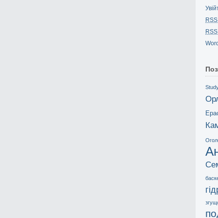
Увій
RSS
RSS
Word
Поз
Study
Ор
Ера
Ка
Огол
А
Се
баск
гі
згущ
по