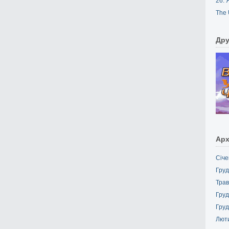
26. 
The 
Дру
Арх
Січе
Груд
Трав
Груд
Груд
Лют