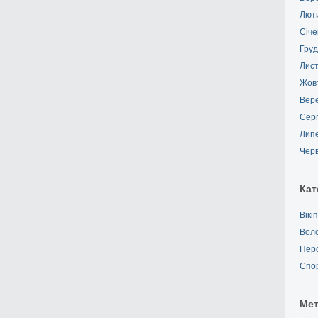
Лют
Січе
Груд
Лис
Жов
Вер
Сер
Лип
Чер
Кат
Вікі
Вол
Пер
Спо
Ме