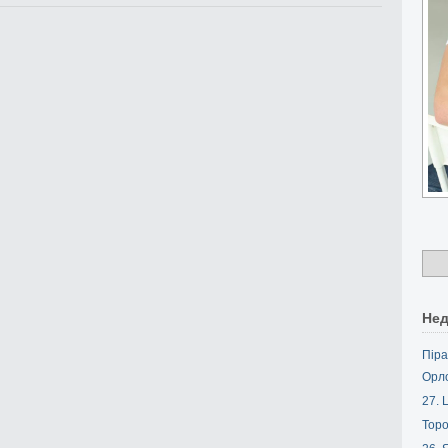
Нед
Піра
Орл
27. L
Торо