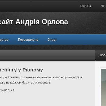
Головна
Кар
сайт Андрія Орлова
рство
Персональне
Спорт
RS
ренінгу у Рівному
ня у м.Рівному. Враження залишилися лише приємні! Все
вже незабаром будуть застосовані.
керувалися: