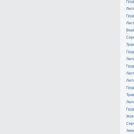
Груд
Лют
Груд
Лис
Вер
Сер
Трав
Груд
Лют
Груд
Лис
Лют
Груд
Трав
Лют
Груд
Жов
Сер
Лип