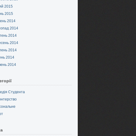
ий 2015
нь 2015
ень 2014
топад 2014
тень 2014
есень 2014
пень 2014
ень 2014
вень 2014
егорії
педія Студента
онтерство
сональне
рт
та