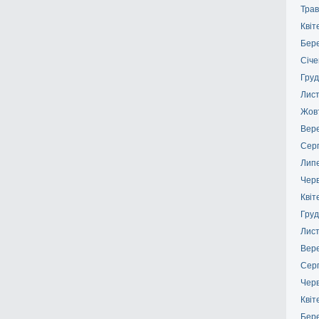
Трав
Квіт
Бер
Січе
Груд
Лис
Жов
Вер
Сер
Лип
Чер
Квіт
Груд
Лис
Вер
Сер
Чер
Квіт
Бер