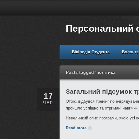
Персональний 
Вікіпедія Студента
Волонте
Posts tagged ‘політика’
Загальний підсумок т
17
Отож, відбувся тренінг по е-врядуван
ЧЕР
пройшло успішно та отримані навички 
Невеличкий опис програми, якою усі 
Read more