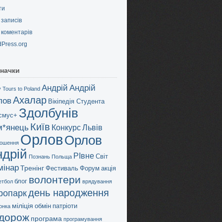
ти
записів
коментарів
Press.org
начки
Андрій
Андрій
 Tours to Poland
Ахалар
лов
Вікіпедія Студента
Здолбунів
смус+
Київ
м*янець
Конкурс
Львів
Орлов
Орлов
ошення
ндрій
РІвне
Світ
Познань
Польща
мінар
Тренінг
Фестиваль
Форум
акція
волонтери
блог
етбол
врядування
день народження
дропарк
міліція
обмін
патріоти
онка
дорож
програма
програмування